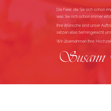
Die Feier, die Sie sich schon
was
Sie sich schon immer ertr
Ihre Wünsche sind unser Auftra
setzen alles termingerecht um
Wir übernehmen Ihre: Hochzeit