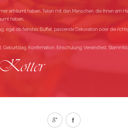
 immer erträumt haben. Teilen mit den Menschen, die Ihnen am 
äumt haben.
g, egal ob feinstes Buffet, passende Dekoration oder die richt
.
, Geburtstag, Konfirmation, Einschulung, Vereinsfest, Stammti